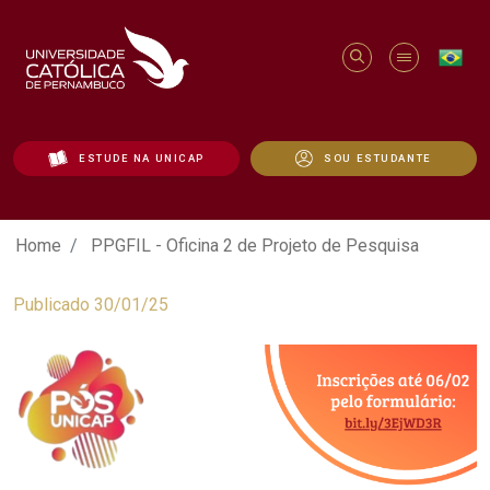
ESTUDE NA UNICAP
SOU ESTUDANTE
PPGFIL - Oficina 2 de Projeto de Pesqui
Home
PPGFIL - Oficina 2 de Projeto de Pesquisa
Publicado 30/01/25