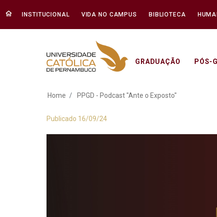
INSTITUCIONAL
VIDA NO CAMPUS
BIBLIOTECA
HUMA
GRADUAÇÃO
PÓS-
PPGD - Podcast "An
Home
PPGD - Podcast "Ante o Exposto"
Publicado 16/09/24