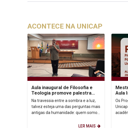
ACONTECE NA UNICAP
Aula inaugural de Filosofia e
Mestr
Teologia promove palestra
Aula 
sobre autoconhecimento
Na travessia entre a sombra e a luz,
Os Pro
talvez esteja uma das perguntas mais
Unicap
antigas da humanidade: quem somos,
acadêm
afinal? Foi a partir dessa inquietação
semestre de
que o...
Horário:
LER MAIS