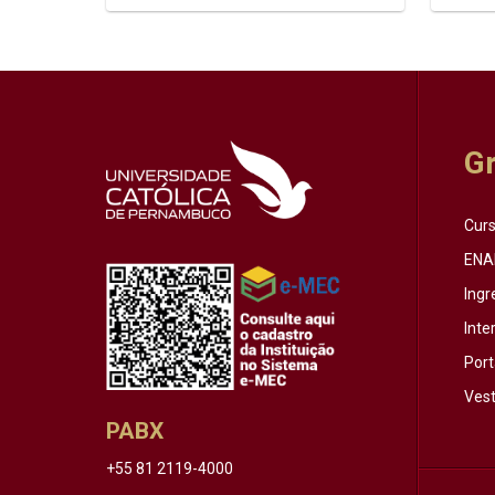
G
Cur
ENA
Ingr
Inte
Port
Vest
PABX
+55 81 2119-4000