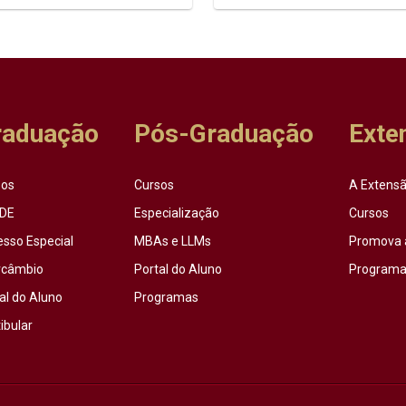
raduação
Pós-Graduação
Exte
sos
Cursos
A Extensã
DE
Especialização
Cursos
esso Especial
MBAs e LLMs
Promova 
rcâmbio
Portal do Aluno
Programas
al do Aluno
Programas
ibular