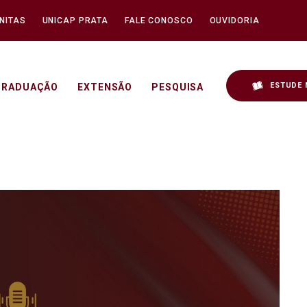
NITAS
UNICAP PRATA
FALE CONOSCO
OUVIDORIA
ESTUDE 
GRADUAÇÃO
EXTENSÃO
PESQUISA
te o Exposto" - Unicap