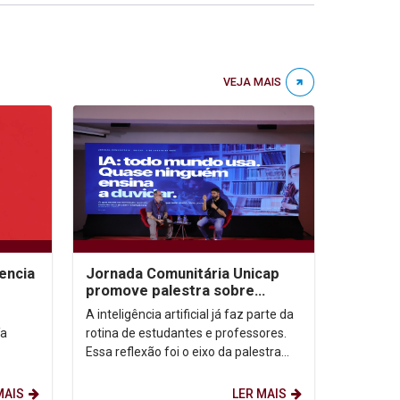
VEJA MAIS
encia
Jornada Comunitária Unicap
promove palestra sobre
aprendizagem com uso de IA
A inteligência artificial já faz parte da
ía
rotina de estudantes e professores.
Essa reflexão foi o eixo da palestra
“IA: todo mundo usa. Quase ninguém
ensina...
MAIS
LER MAIS