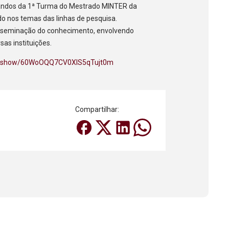
randos da 1ª Turma do Mestrado MINTER da
do nos temas das linhas de pesquisa.
isseminação do conhecimento, envolvendo
sas instituições.
com/show/60WoOQQ7CV0XlS5qTujt0m
Compartilhar: