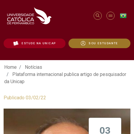
ESTUDE NA UNICAP
SOU ESTUDANTE
Plataforma internacional publica artigo
Home
Notícias
Plataforma internacional publica artigo de pesquisador
da Unicap
Publicado 03/02/22
03