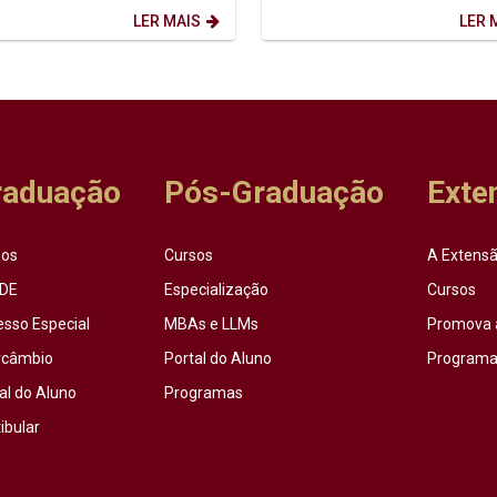
 14h. ...
LER MAIS
LER 
raduação
Pós-Graduação
Exte
sos
Cursos
A Extensã
DE
Especialização
Cursos
esso Especial
MBAs e LLMs
Promova 
rcâmbio
Portal do Aluno
Programas
al do Aluno
Programas
ibular