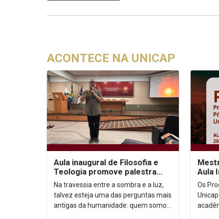
ACONTECE NA UNICAP
Aula inaugural de Filosofia e
Mestr
Teologia promove palestra
Aula 
sobre autoconhecimento
Na travessia entre a sombra e a luz,
Os Pro
talvez esteja uma das perguntas mais
Unicap
antigas da humanidade: quem somos,
acadêm
afinal? Foi a partir dessa inquietação
semestre de