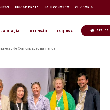
NITAS
UNICAP PRATA
FALE CONOSCO
OUVIDORIA
ESTUDE 
GRADUAÇÃO
EXTENSÃO
PESQUISA
p são apresentadas em c
ngresso de Comunicação na Irlanda