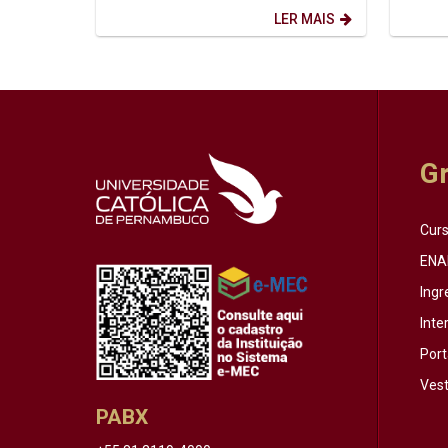
que o...
Horário:
LER MAIS
G
Cur
ENA
Ingr
Inte
Port
Vest
PABX