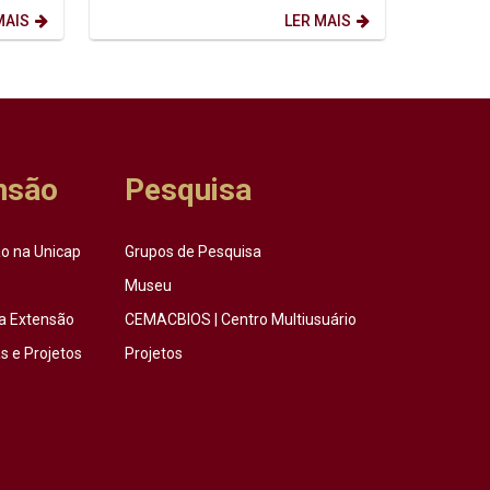
ensina...
MAIS
LER MAIS
nsão
Pesquisa
o na Unicap
Grupos de Pesquisa
Museu
a Extensão
CEMACBIOS | Centro Multiusuário
 e Projetos
Projetos