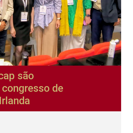
cap são
 congresso de
Irlanda