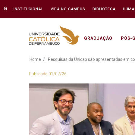
INSTITUCIONAL
VIDA NO CAMPUS
BIBLIOTECA
HUMA
GRADUAÇÃO
PÓS-
Pesquisas da Unica
Home
Pesquisas da Unicap são apresentadas em co
Publicado 01/07/26