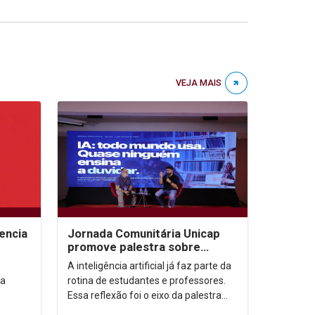
VEJA MAIS
encia
Jornada Comunitária Unicap
promove palestra sobre
aprendizagem com uso de IA
A inteligência artificial já faz parte da
ía
rotina de estudantes e professores.
Essa reflexão foi o eixo da palestra
“IA: todo mundo usa. Quase ninguém