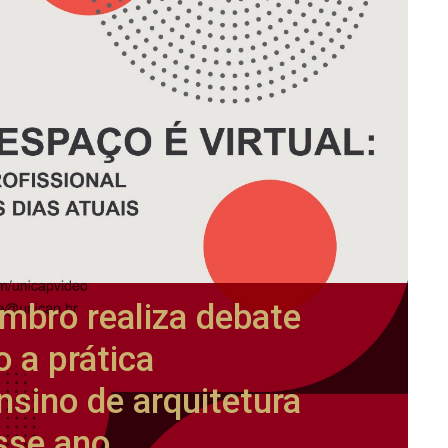
mbro realiza debate
 a prática
ensino de arquitetura
sse ano