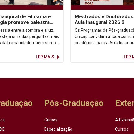
inaugural de Filosofia e
Mestrados e Doutorados 
gia promove palestra
Aula Inaugural 2026.2
e autoconhecimento
essia entre a sombra e a luz,
Os Programas de Pós-graduaç
 esteja uma das perguntas mais
Unicap convidam a toda comun
s da humanidade: quem somos,
acadêmica para a Aula Inaugur
 Foi a partir dessa inquietação
semestre de 2026.2. Dia: 10/08/2026.
.
Horário: 14h. ...
LER MAIS
LER 
raduação
Pós-Graduação
Exte
sos
Cursos
A Extensã
DE
Especialização
Cursos