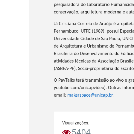
pesquisadora do Laboratório Humanicidad
conservação, arquitetura moderna e aute
Já Cristiana Correia de Araújo é arquite
Pernambuco, UFPE (1989); possui Especia
Universidade Cidade de São Paulo,
UNIC
de Arquitetura e Urbanismo de Pernamb
Brasileira do Desenvolvimento do Edifíci
atividades técnicas da Associação Brasil
(ASBEA-PE), Sócia-proprietária do Escr
O PavTalks terá transmissão ao vivo e gra
youtube.com/unicapvideo). Outras infor
email:
makerspace@unicap.br
.
Visualizações:
5404