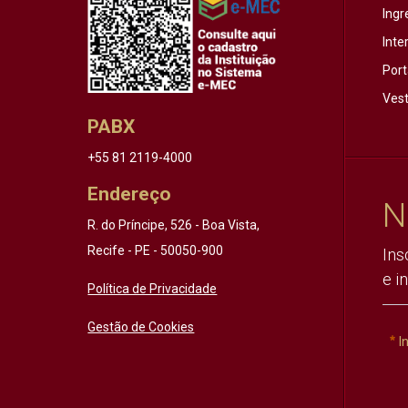
Ingr
Inte
Port
Vest
PABX
+55 81 2119-4000
Endereço
N
R. do Príncipe, 526 - Boa Vista,
Recife - PE - 50050-900
Ins
e i
Política de Privacidade
Gestão de Cookies
I