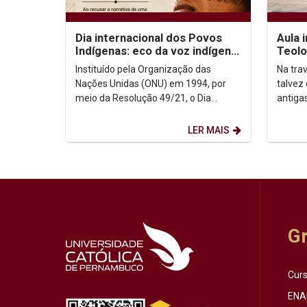
Dia internacional dos Povos
Aula 
Indígenas: eco da voz indígena
Teolo
no contexto urbano
sobr
Instituído pela Organização das
Na trav
Nações Unidas (ONU) em 1994, por
talvez
meio da Resolução 49/21, o Dia
antiga
Internacional dos Povos Indígenas (9
afinal?
de agosto) firma-se como...
que o..
LER MAIS
G
Cur
ENA