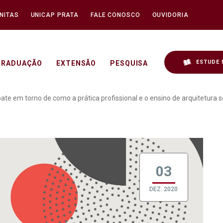
NITAS
UNICAP PRATA
FALE CONOSCO
OUVIDORIA
ESTUDE 
GRADUAÇÃO
EXTENSÃO
PESQUISA
o realiza debate em torn
te em torno de como a prática profissional e o ensino de arquitetura 
03
DEZ. 2020