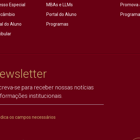
esso Especial
MBAs e LLMs
Promova 
rcâmbio
Portal do Aluno
Programas
al do Aluno
Programas
ibular
ewsletter
creva-se para receber nossas notícias
nformações institucionais.
ndica os campos necessários