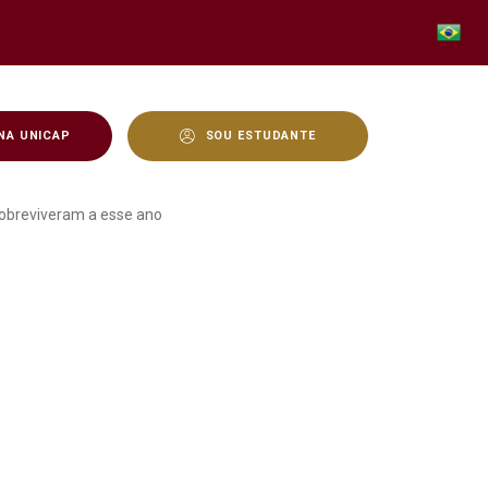
NA UNICAP
SOU ESTUDANTE
o de como a prática prof
sobreviveram a esse ano