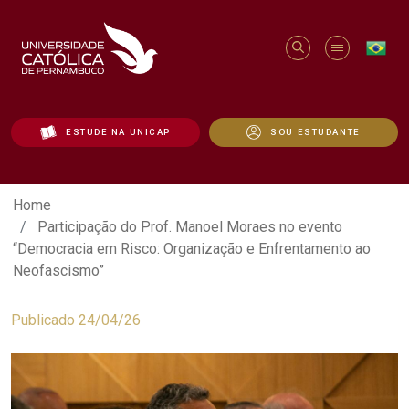
ESTUDE NA UNICAP
SOU ESTUDANTE
Participação do Prof. Manoel Moraes n
Home
Participação do Prof. Manoel Moraes no evento
“Democracia em Risco: Organização e Enfrentamento ao
Neofascismo”
Publicado 24/04/26