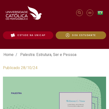
ESTUDE NA UNICAP
SOU ESTUDANTE
Palestra: Estrutura, Ser e Pessoa - Unic
Home
Palestra: Estrutura, Ser e Pessoa
Publicado 28/10/24