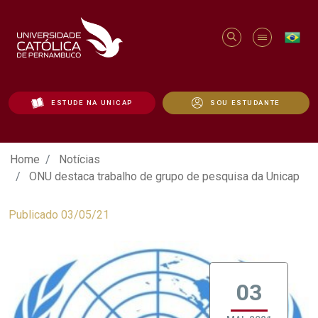
ESTUDE NA UNICAP
SOU ESTUDANTE
ONU destaca trabalho de grupo de pesqu
Home
Notícias
ONU destaca trabalho de grupo de pesquisa da Unicap
Publicado 03/05/21
03