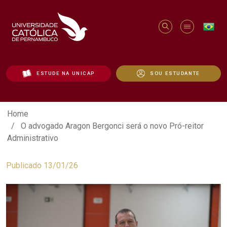
ESTUDE NA UNICAP
SOU ESTUDANTE
O advogado Aragon Bergonci será o novo 
Home
O advogado Aragon Bergonci será o novo Pró-reitor
Administrativo
Publicado 13/01/26