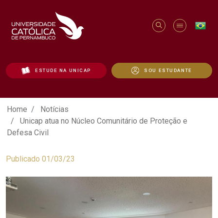
ESTUDE NA UNICAP
SOU ESTUDANTE
Unicap atua no Núcleo Comunitário de Pr
Home
Notícias
Unicap atua no Núcleo Comunitário de Proteção e
Defesa Civil
Publicado 01/03/23