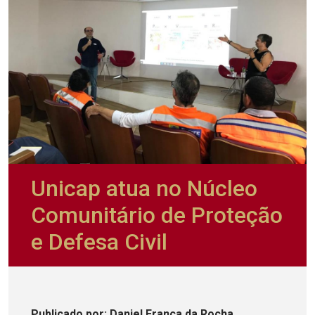
Unicap atua no Núcleo
Comunitário de Proteção
e Defesa Civil
Publicado
por
: Daniel França da Rocha