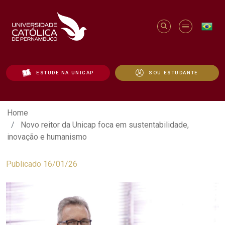
ESTUDE NA UNICAP
SOU ESTUDANTE
Novo reitor da Unicap foca em sustenta
Home
Novo reitor da Unicap foca em sustentabilidade,
inovação e humanismo
Publicado 16/01/26