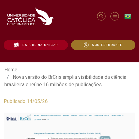
ESTUDE NA UNICAP
SOU ESTUDANTE
Nova versão do BrCris amplia visibilidad
Home
Nova versão do BrCris amplia visibilidade da ciência
brasileira e reúne 16 milhões de publicações
Publicado 14/05/26