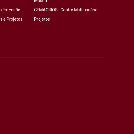
Museu
a Extensão
CEMACBIOS | Centro Multiusuário
 e Projetos
Projetos