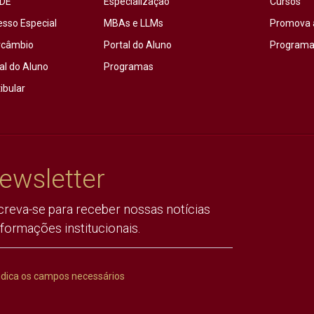
DE
Especialização
Cursos
esso Especial
MBAs e LLMs
Promova 
rcâmbio
Portal do Aluno
Programas
al do Aluno
Programas
ibular
ewsletter
creva-se para receber nossas notícias
nformações institucionais.
ndica os campos necessários