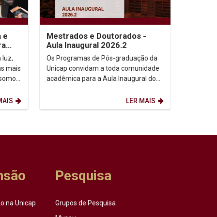
a e
Mestrados e Doutorados -
ra
Aula Inaugural 2026.2
 luz,
Os Programas de Pós-graduação da
as mais
Unicap convidam a toda comunidade
 somos,
acadêmica para a Aula Inaugural do
etação
semestre de 2026.2. Dia: 10/08/2026.
Horário: 14h. ...
MAIS
LER MAIS
nsão
Pesquisa
o na Unicap
Grupos de Pesquisa