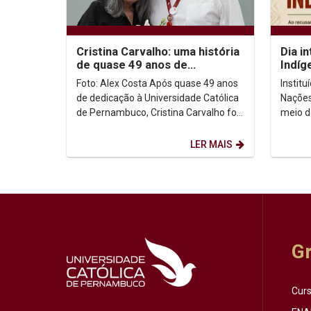
Cristina Carvalho: uma história
Dia i
de quase 49 anos de
Indíg
dedicação à Unicap
no co
Foto: Alex Costa Após quase 49 anos
Instit
de dedicação à Universidade Católica
Nações
de Pernambuco, Cristina Carvalho foi
meio d
homenageada em uma despedida
Intern
marcada pela...
de ago
LER MAIS
G
Cur