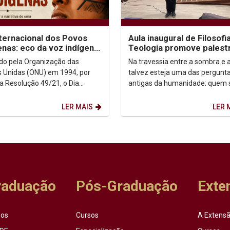
nternacional dos Povos
Aula inaugural de Filosofi
enas: eco da voz indígena
Teologia promove palest
ntexto urbano
sobre autoconhecimento
uído pela Organização das
Na travessia entre a sombra e a
 Unidas (ONU) em 1994, por
talvez esteja uma das pergunt
a Resolução 49/21, o Dia
antigas da humanidade: quem
acional dos Povos Indígenas (9
afinal? Foi a partir dessa inqui
sto) firma-se como...
que o...
LER MAIS
LER 
raduação
Pós-Graduação
Exte
sos
Cursos
A Extensã