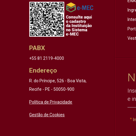
ENA
Ingr
Inte
Port
Vest
PABX
+55 81 2119-4000
Endereço
N
R. do Príncipe, 526 - Boa Vista,
Recife - PE - 50050-900
Ins
e i
Política de Privacidade
Gestão de Cookies
I