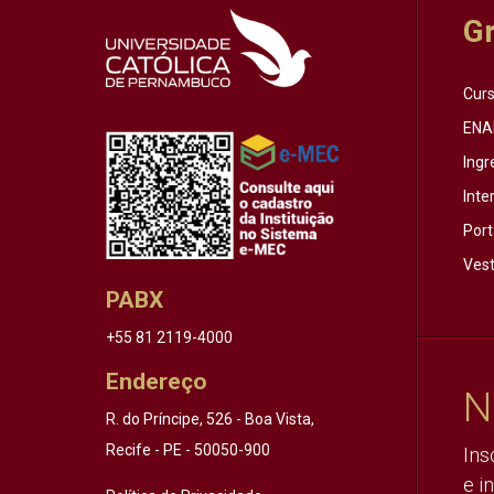
G
Cur
ENA
Ingr
Inte
Port
Vest
PABX
+55 81 2119-4000
Endereço
N
R. do Príncipe, 526 - Boa Vista,
Recife - PE - 50050-900
Ins
e i