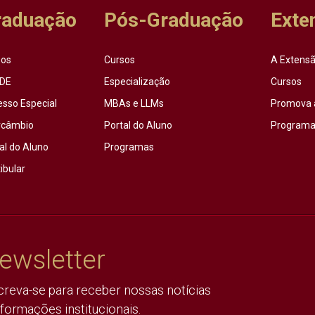
raduação
Pós-Graduação
Exte
sos
Cursos
A Extensã
DE
Especialização
Cursos
esso Especial
MBAs e LLMs
Promova 
rcâmbio
Portal do Aluno
Programas
al do Aluno
Programas
ibular
ewsletter
creva-se para receber nossas notícias
nformações institucionais.