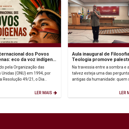
nternacional dos Povos
Aula inaugural de Filosofi
enas: eco da voz indígena
Teologia promove palest
ntexto urbano
sobre autoconhecimento
uído pela Organização das
Na travessia entre a sombra e a
 Unidas (ONU) em 1994, por
talvez esteja uma das pergunt
a Resolução 49/21, o Dia
antigas da humanidade: quem
acional dos Povos Indígenas (9
afinal? Foi a partir dessa inqui
sto) firma-se como...
que o...
LER MAIS
LER 