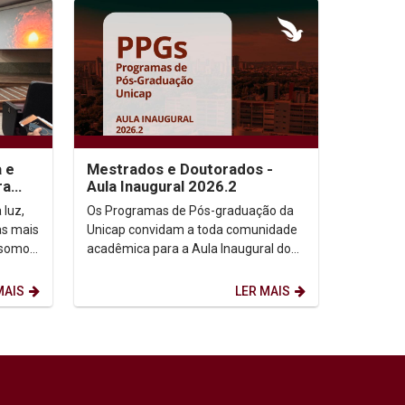
a e
Mestrados e Doutorados -
ra
Aula Inaugural 2026.2
 luz,
Os Programas de Pós-graduação da
as mais
Unicap convidam a toda comunidade
 somos,
acadêmica para a Aula Inaugural do
etação
semestre de 2026.2. Dia: 10/08/2026.
Horário: 14h. ...
MAIS
LER MAIS