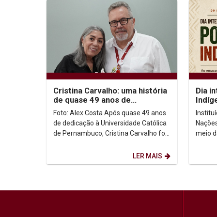
Cristina Carvalho: uma história
Dia i
de quase 49 anos de
Indíg
dedicação à Unicap
no co
Foto: Alex Costa Após quase 49 anos
Instit
de dedicação à Universidade Católica
Nações
de Pernambuco, Cristina Carvalho foi
meio d
homenageada em uma despedida
Intern
marcada pela...
de ago
LER MAIS