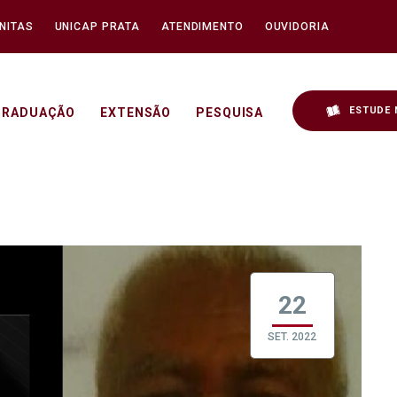
NITAS
UNICAP PRATA
ATENDIMENTO
OUVIDORIA
ESTUDE 
GRADUAÇÃO
EXTENSÃO
PESQUISA
icap
22
SET. 2022