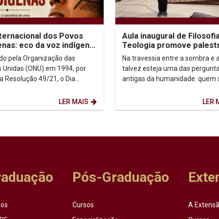
nternacional dos Povos
Aula inaugural de Filosofi
enas: eco da voz indígena
Teologia promove palest
ntexto urbano
sobre autoconhecimento
uído pela Organização das
Na travessia entre a sombra e a
 Unidas (ONU) em 1994, por
talvez esteja uma das pergunt
a Resolução 49/21, o Dia
antigas da humanidade: quem
acional dos Povos Indígenas (9
afinal? Foi a partir dessa inqui
sto) firma-se como...
que o...
LER MAIS
LER 
raduação
Pós-Graduação
Exte
sos
Cursos
A Extensã