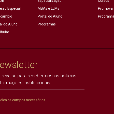
DE
Especialização
Cursos
esso Especial
MBAs e LLMs
Promova 
rcâmbio
Portal do Aluno
Programas
al do Aluno
Programas
ibular
ewsletter
creva-se para receber nossas notícias
nformações institucionais.
ndica os campos necessários