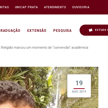
NITAS
UNICAP PRATA
ATENDIMENTO
OUVIDORIA
ESTUDE 
GRADUAÇÃO
EXTENSÃO
PESQUISA
 as Ciências da Religiã
da Religião marcou um momento de “conversão” acadêmica
19
AGO. 2019