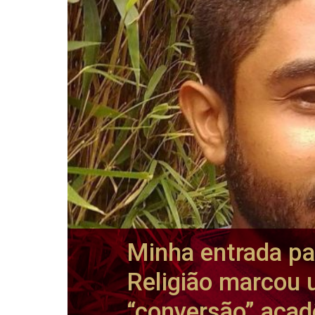
Minha entrada pa
Religião marcou
“conversão” aca