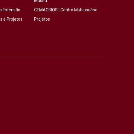
Museu
a Extensão
CEMACBIOS | Centro Multiusuário
 e Projetos
Projetos