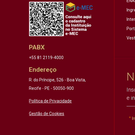
ENA
Ingr
Inte
Port
Vest
PABX
+55 81 2119-4000
Endereço
N
R. do Príncipe, 526 - Boa Vista,
Recife - PE - 50050-900
Ins
e i
Política de Privacidade
Gestão de Cookies
I