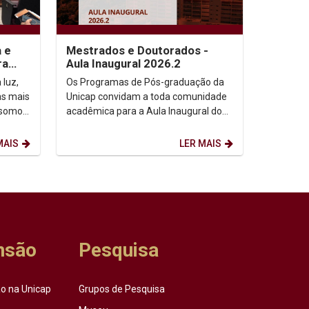
a e
Mestrados e Doutorados -
ra
Aula Inaugural 2026.2
 luz,
Os Programas de Pós-graduação da
as mais
Unicap convidam a toda comunidade
 somos,
acadêmica para a Aula Inaugural do
etação
semestre de 2026.2. Dia: 10/08/2026.
Horário: 14h. ...
MAIS
LER MAIS
nsão
Pesquisa
o na Unicap
Grupos de Pesquisa