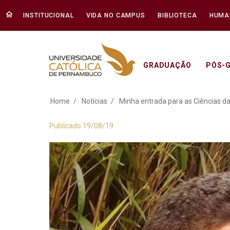
INSTITUCIONAL
VIDA NO CAMPUS
BIBLIOTECA
HUMA
GRADUAÇÃO
PÓS-
Minha entrada para
Home
Notícias
Minha entrada para as Ciências 
Publicado 19/08/19