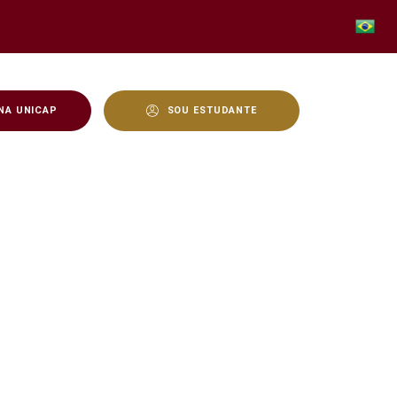
NA UNICAP
SOU ESTUDANTE
o marcou um momento de 