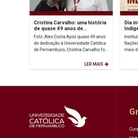
Cristina Carvalho: uma história
Dia i
de quase 49 anos de
Indíg
dedicação à Unicap
no co
Foto: Alex Costa Após quase 49 anos
Instit
de dedicação à Universidade Católica
Nações
de Pernambuco, Cristina Carvalho foi
meio d
homenageada em uma despedida
Intern
marcada pela...
de ago
LER MAIS
G
Cur