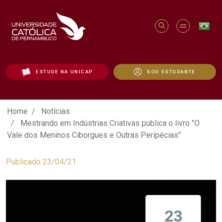
ESTUDE NA UNICAP
SOU ESTUDANTE
Mestrando em Indústrias Criativas publi
Home
Notícias
Mestrando em Indústrias Criativas publica o livro "O
Vale dos Meninos Ciborgues e Outras Peripécias"
Publicado 23/04/21
23