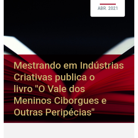
ABR. 2021
Mestrando em Indústrias
Criativas publica o
livro "O Vale dos
Meninos Ciborgues e
Outras Peripécias"