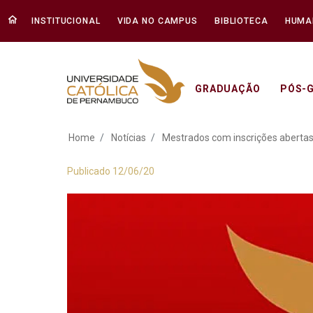
INSTITUCIONAL
VIDA NO CAMPUS
BIBLIOTECA
HUMA
GRADUAÇÃO
PÓS-
Mestrados com insc
Home
Notícias
Mestrados com inscrições aberta
Publicado 12/06/20