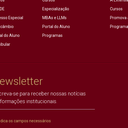
sos
Cursos
A Extensã
DE
Especialização
Cursos
esso Especial
MBAs e LLMs
Promova 
rcâmbio
Portal do Aluno
Programas
al do Aluno
Programas
ibular
ewsletter
creva-se para receber nossas notícias
nformações institucionais.
ndica os campos necessários