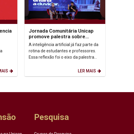
encia
Jornada Comunitária Unicap
promove palestra sobre
aprendizagem com uso de IA
A inteligência artificial já faz parte da
ía
rotina de estudantes e professores.
Essa reflexão foi o eixo da palestra
“IA: todo mundo usa. Quase ninguém
ensina...
MAIS
LER MAIS
nsão
Pesquisa