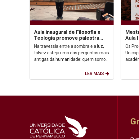
Aula inaugural de Filosofia e
Mestr
Teologia promove palestra
Aula 
sobre autoconhecimento
Na travessia entre a sombra e a luz,
Os Pro
talvez esteja uma das perguntas mais
Unicap
antigas da humanidade: quem somos,
acadêm
afinal? Foi a partir dessa inquietação
semestre de
que o...
Horário:
LER MAIS
G