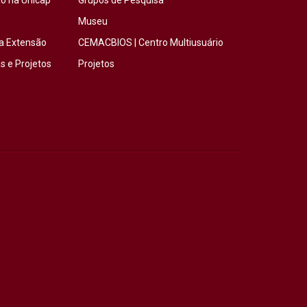
o na Unicap
Grupos de Pesquisa
Museu
a Extensão
CEMACBIOS | Centro Multiusuário
 e Projetos
Projetos