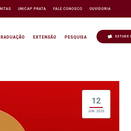
NITAS
UNICAP PRATA
FALE CONOSCO
OUVIDORIA
ESTUDE 
GRADUAÇÃO
EXTENSÃO
PESQUISA
rições abertas - Unicap
s
12
JUN. 2020