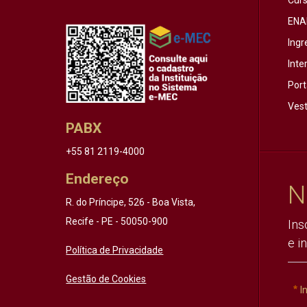
Cur
ENA
Ingr
Inte
Port
Vest
PABX
+55 81 2119-4000
Endereço
N
R. do Príncipe, 526 - Boa Vista,
Recife - PE - 50050-900
Ins
e i
Política de Privacidade
Gestão de Cookies
I