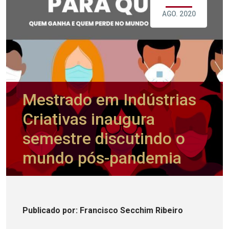
AGO. 2020
Mestrado em Indústrias
Criativas inaugura
semestre discutindo o
mundo pós-pandemia
Publicado
por
: Francisco Secchim Ribeiro