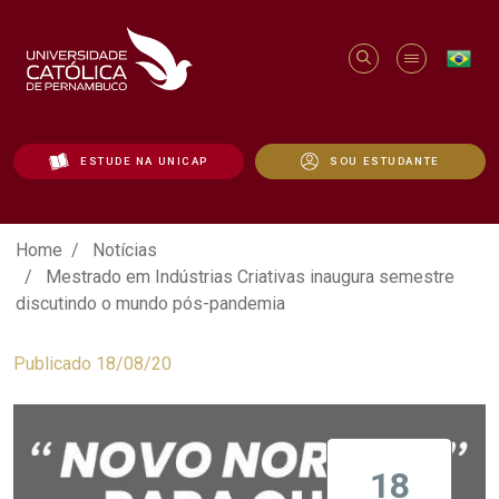
ESTUDE NA UNICAP
SOU ESTUDANTE
Mestrado em Indústrias Criativas inaug
Home
Notícias
Mestrado em Indústrias Criativas inaugura semestre
discutindo o mundo pós-pandemia
Publicado 18/08/20
18