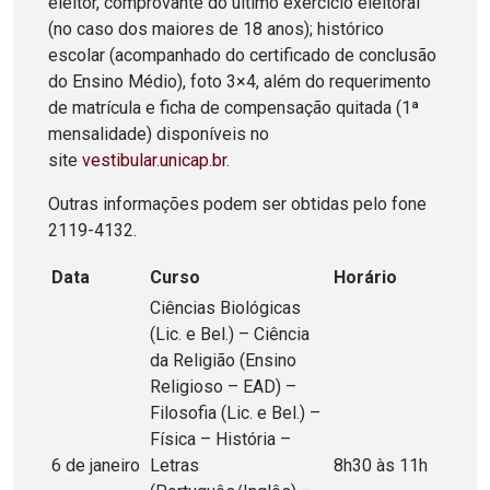
eleitor, comprovante do último exercício eleitoral
(no caso dos maiores de 18 anos); histórico
escolar (acompanhado do certificado de conclusão
do Ensino Médio), foto 3×4, além do requerimento
de matrícula e ficha de compensação quitada (1ª
mensalidade) disponíveis no
site
vestibular.unicap.br
.
Outras informações podem ser obtidas pelo fone
2119-4132.
Data
Curso
Horário
Ciências Biológicas
(Lic. e Bel.) – Ciência
da Religião (Ensino
Religioso – EAD) –
Filosofia (Lic. e Bel.) –
Física – História –
6 de janeiro
Letras
8h30 às 11h