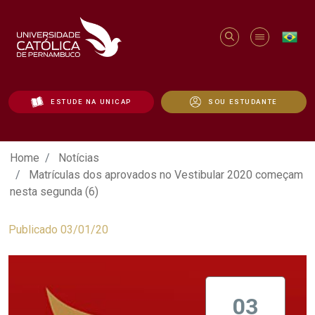
ESTUDE NA UNICAP
SOU ESTUDANTE
Matrículas dos aprovados no Vestibula
Home
Notícias
Matrículas dos aprovados no Vestibular 2020 começam
nesta segunda (6)
Publicado 03/01/20
03