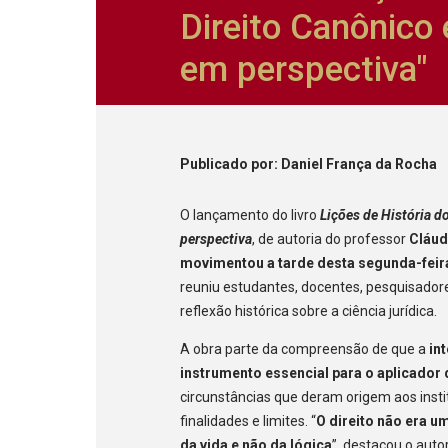
Direito Canônico 
em perspectiva"
Publicado
por
: Daniel França da Rocha
O lançamento do livro
Lições de História d
perspectiva
, de autoria do professor
Cláud
movimentou a tarde desta segunda-feir
reuniu estudantes, docentes, pesquisadores
reflexão histórica sobre a ciência jurídica.
A obra parte da compreensão de que a
in
instrumento essencial para o aplicador 
circunstâncias que deram origem aos inst
finalidades e limites. “
O direito não era u
da vida e não da lógica
”, destacou o auto