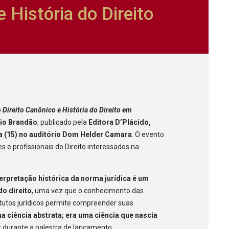
e História do Direito
o Direito Canônico e História do Direito em
io Brandão
, publicado pela
Editora D’Plácido,
a (15) no auditório Dom Helder Camara
. O evento
 e profissionais do Direito interessados na
terpretação histórica da norma jurídica é um
do direito
, uma vez que o conhecimento das
itutos jurídicos permite compreender suas
ma ciência abstrata; era uma ciência que nascia
r durante a palestra de lançamento.