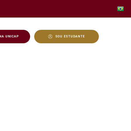
NA UNICAP
SOU ESTUDANTE
ônico e História do Direit