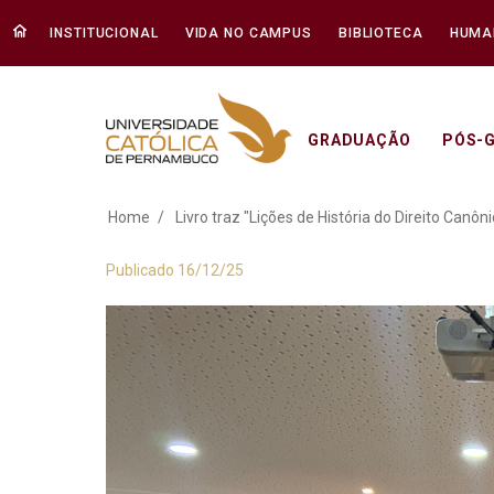
INSTITUCIONAL
VIDA NO CAMPUS
BIBLIOTECA
HUMA
GRADUAÇÃO
PÓS-
Livro traz "Lições d
Home
Livro traz "Lições de História do Direito Canôn
Publicado 16/12/25