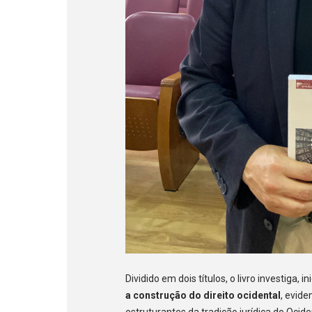
Dividido em dois títulos, o livro investiga, i
a construção do direito ocidental
, evid
estruturantes da tradição jurídica do Oci