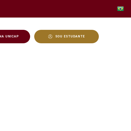
NA UNICAP
SOU ESTUDANTE
E para fundar NY - Unica