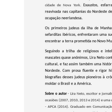
Exaustos, esfar
cidade de Nova York.
reavivada nas capitanias do Nordeste de
ocupação neerlandesa.
Os primeiros judeus da ilha de Manha
sefarditas ibéricos, enfrentaram uma su
encontrar a terra prometida no Novo M
Seguindo a trilha de religiosos e int
mascates quase anônimos,
Lira Neto con
cultural, e faz assim também uma histór
Nordeste. Com prosa fluente e rigor hi
biografias desses judeus pioneiros à c
moldar o Brasil e a América.
Sobre o autor
-
Lira Neto, escritor e jorna
ocasiões (2007, 2010, 2013 e 2014) e uma ve
- APCA (2014). Graduado em Comunicação S