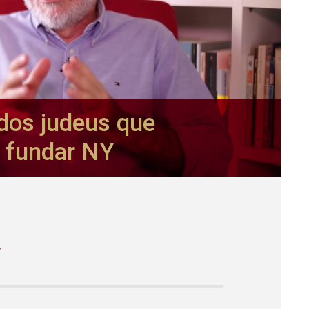
 dos judeus que
 fundar NY
/