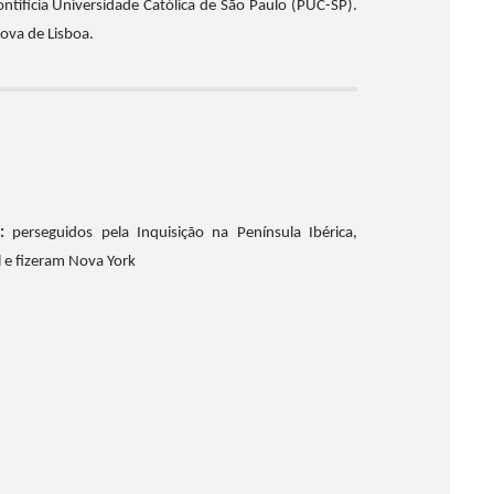
tifícia Universidade Católica de São Paulo (PUC-SP).
ova de Lisboa.
:
p
erseguidos pela Inquisição na Península Ibérica,
 e fizeram Nova York