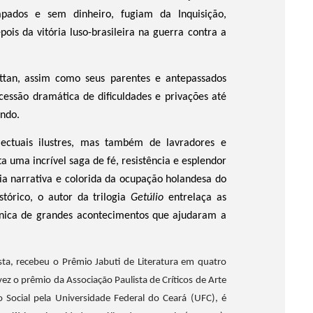
rapados e sem dinheiro, fugiam da Inquisição,
pois
da vitória luso-brasileira na guerra contra a
ttan,
assim como seus parentes e antepassados
cessão dramática de dificuldades e privações até
undo.
electuais ilustres, mas também de lavradores e
ta uma incrível saga de fé, resistência e esplendor
ia narrativa e colorida da ocupação holandesa do
stórico, o autor da trilogia
Getúlio
entrelaça as
rônica de grandes acontecimentos
que ajudaram a
lista, recebeu o Prêmio Jabuti de Literatura em quatro
z o prêmio da Associação Paulista de Críticos de Arte
ocial pela Universidade Federal do Ceará (UFC), é