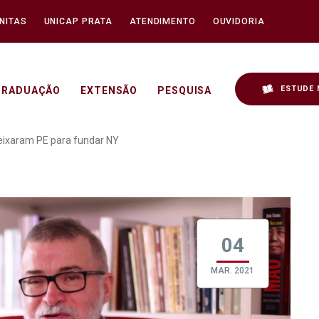
NITAS
UNICAP PRATA
ATENDIMENTO
OUVIDORIA
ESTUDE 
GRADUAÇÃO
EXTENSÃO
PESQUISA
os judeus que deixaram P
deixaram PE para fundar NY
04
MAR. 2021