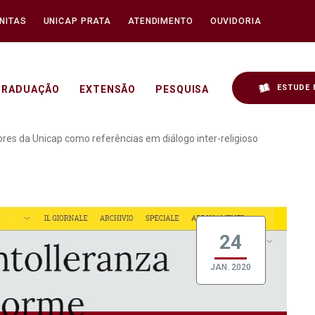
NITAS
UNICAP PRATA
ATENDIMENTO
OUVIDORIA
ESTUDE 
GRADUAÇÃO
EXTENSÃO
PESQUISA
cita pesquisadores da Un
ores da Unicap como referências em diálogo inter-religioso
24
JAN. 2020