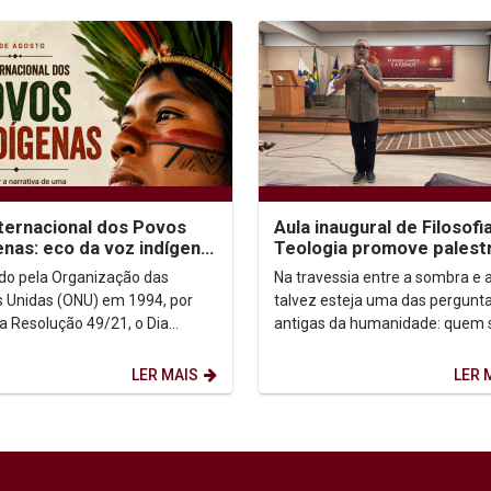
nternacional dos Povos
Aula inaugural de Filosofi
enas: eco da voz indígena
Teologia promove palest
ntexto urbano
sobre autoconhecimento
uído pela Organização das
Na travessia entre a sombra e a
 Unidas (ONU) em 1994, por
talvez esteja uma das pergunt
a Resolução 49/21, o Dia
antigas da humanidade: quem
acional dos Povos Indígenas (9
afinal? Foi a partir dessa inqui
sto) firma-se como...
que o...
LER MAIS
LER 