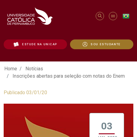
ESTUDE NA UNICAP
SOU ESTUDANTE
Inscrições abertas para seleção com no
Home
Notícias
Inscrições abertas para seleção com notas do Enem
Publicado 03/01/20
03