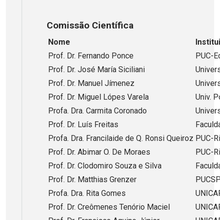
Comissão Científica
Nome
Instit
Prof. Dr. Fernando Ponce
PUC-E
Prof. Dr. José María Siciliani
Univer
Prof. Dr. Manuel Jímenez
Univer
Prof. Dr. Miguel Lópes Varela
Univ. P
Profa. Dra. Carmita Coronado
Univer
Prof. Dr. Luís Freitas
Faculd
Profa. Dra. Francilaide de Q. Ronsi Queiroz
PUC-R
Prof. Dr. Abimar O. De Moraes
PUC-R
Prof. Dr. Clodomiro Souza e Silva
Faculd
Prof. Dr. Matthias Grenzer
PUCS
Profa. Dra. Rita Gomes
UNICA
Prof. Dr. Creômenes Tenório Maciel
UNICA