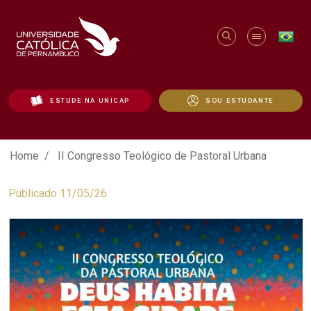
ESTUDE NA UNICAP
SOU ESTUDANTE
II Congresso Teológico de Pastoral Urba
Home
II Congresso Teológico de Pastoral Urbana
Publicado 11/05/26