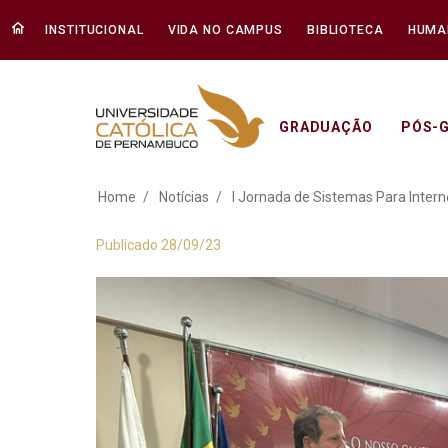
INSTITUCIONAL
VIDA NO CAMPUS
BIBLIOTECA
HUMA
GRADUAÇÃO
PÓS-
I Jornada de Sistem
Home
Notícias
I Jornada de Sistemas Para Interne
Publicado 28/09/23