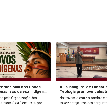
nternacional dos Povos
Aula inaugural de Filosofi
enas: eco da voz indígena
Teologia promove palest
ntexto urbano
sobre autoconhecimento
uído pela Organização das
Na travessia entre a sombra e a
 Unidas (ONU) em 1994, por
talvez esteja uma das pergunt