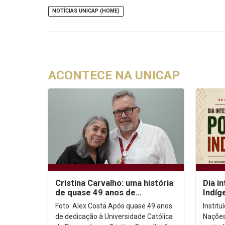
NOTÍCIAS UNICAP (HOME)
ACONTECE NA UNICAP
Cristina Carvalho: uma história
Dia i
de quase 49 anos de
Indíg
dedicação à Unicap
no co
Foto: Alex Costa Após quase 49 anos
Instit
de dedicação à Universidade Católica
Nações