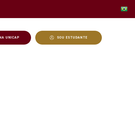
NA UNICAP
SOU ESTUDANTE
residente do Porto Digit