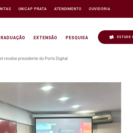
NITAS
UNICAP PRATA
ATENDIMENTO
OUVIDORIA
ESTUDE 
GRADUAÇÃO
EXTENSÃO
PESQUISA
as Para Internet recebe p
t recebe presidente do Porto Digital