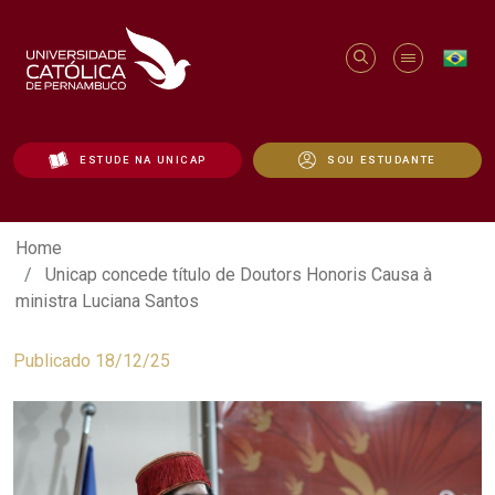
ESTUDE NA UNICAP
SOU ESTUDANTE
Unicap concede título de Doutors Honor
Home
Unicap concede título de Doutors Honoris Causa à
ministra Luciana Santos
Publicado 18/12/25