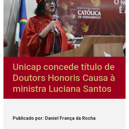
Unicap concede título de
Doutors Honoris Causa à
ministra Luciana Santos
Publicado
por
: Daniel França da Rocha