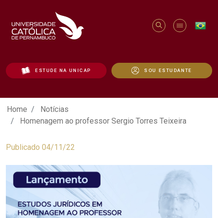
ESTUDE NA UNICAP
SOU ESTUDANTE
Homenagem ao professor Sergio Torres T
Home
Notícias
Homenagem ao professor Sergio Torres Teixeira
Publicado 04/11/22