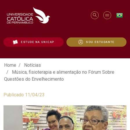
ESTUDE NA UNICAP
SOU ESTUDANTE
Música, fisioterapia e alimentação no 
Home
Notícias
Música, fisioterapia e alimentação no Fórum Sobre
Questões do Envelhecimento
Publicado 11/04/23