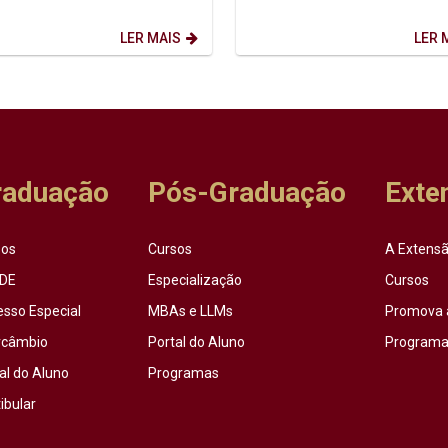
evem o futuro. O marco dessa
Allende - médico, político social
merge de uma...
democrata,...
LER MAIS
LER 
raduação
Pós-Graduação
Exte
sos
Cursos
A Extensã
DE
Especialização
Cursos
esso Especial
MBAs e LLMs
Promova 
rcâmbio
Portal do Aluno
Programas
al do Aluno
Programas
ibular