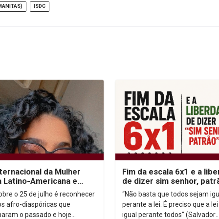
MANITAS)
ISDC
nternacional da Mulher
Fim da escala 6x1 e a lib
 Latino-Americana e
de dizer sim senhor, patr
enha
sobre o 25 de julho é reconhecer
“Não basta que todos sejam igu
s afro-diaspóricas que
perante a lei. É preciso que a lei
aram o passado e hoje
igual perante todos” (Salvador