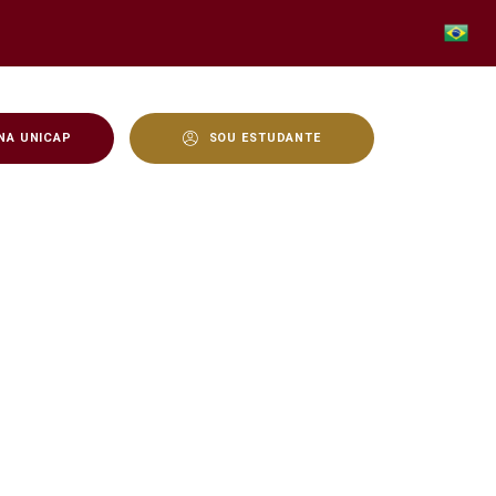
NA UNICAP
SOU ESTUDANTE
 diáconos - Unicap