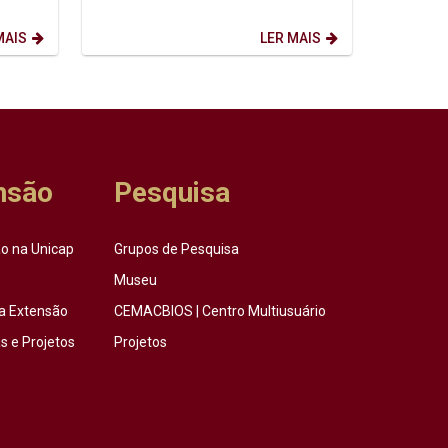
-
opinião, o fim da escala 6x1 (seis dias
de trabalho, e um de...
MAIS
LER MAIS
nsão
Pesquisa
o na Unicap
Grupos de Pesquisa
Museu
a Extensão
CEMACBIOS | Centro Multiusuário
 e Projetos
Projetos