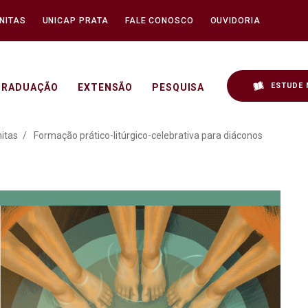
NITAS
UNICAP PRATA
FALE CONOSCO
OUVIDORIA
ESTUDE 
GRADUAÇÃO
EXTENSÃO
PESQUISA
túrgico-celebrativa para
itas
Formação prático-litúrgico-celebrativa para diáconos