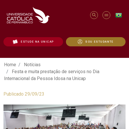
ESTUDE NA UNICAP
SOU ESTUDANTE
Festa e muita prestação de serviços no 
Home
Notícias
Festa e muita prestação de serviços no Dia
Internacional da Pessoa Idosa na Unicap
Publicado 29/09/23