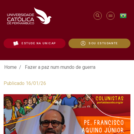
ESTUDE NA UNICAP
SOU ESTUDANTE
Fazer a paz num mundo de guerra - Unic
Home
Fazer a paz num mundo de guerra
Publicado 16/01/26