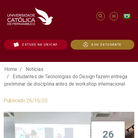
ESTUDE NA UNICAP
SOU ESTUDANTE
Estudantes de Tecnologias do Design faz
Home
Notícias
Estudantes de Tecnologias do Design fazem entrega
preliminar de disciplina antes de workshop internacional
Publicado 26/10/20
26