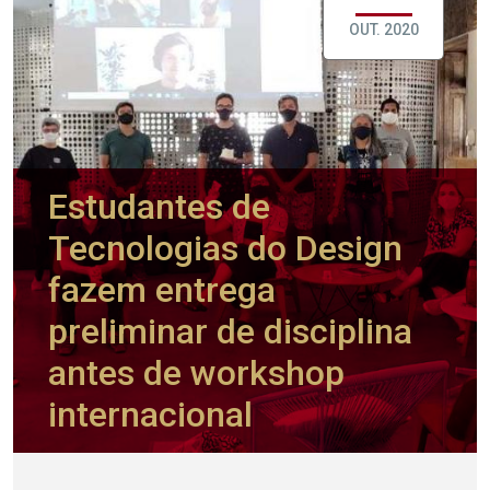
OUT. 2020
Estudantes de
Tecnologias do Design
fazem entrega
preliminar de disciplina
antes de workshop
internacional