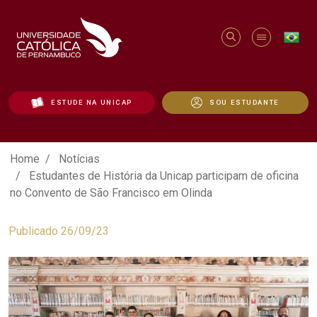
ESTUDE NA UNICAP
SOU ESTUDANTE
Estudantes de História da Unicap partic
Home
Notícias
Estudantes de História da Unicap participam de oficina
no Convento de São Francisco em Olinda
Publicado 26/09/23