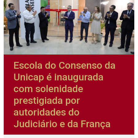
Escola do Consenso da
Unicap é inaugurada
com solenidade
prestigiada por
autoridades do
Judiciário e da França