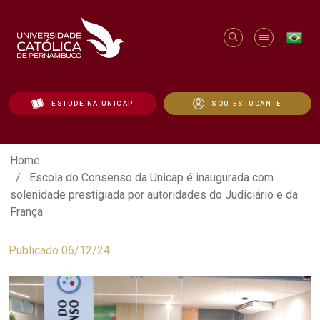
ESTUDE NA UNICAP
SOU ESTUDANTE
Escola do Consenso da Unicap é inaugur
Home
Escola do Consenso da Unicap é inaugurada com
solenidade prestigiada por autoridades do Judiciário e da
França
Publicado 06/12/24