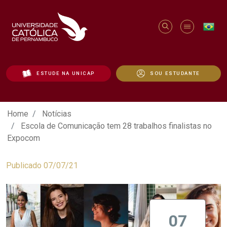
ESTUDE NA UNICAP
SOU ESTUDANTE
Escola de Comunicação tem 28 trabalhos
Home
Notícias
Escola de Comunicação tem 28 trabalhos finalistas no
Expocom
Publicado 07/07/21
07