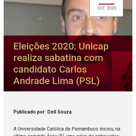
OUT. 2020
Eleições 2020: Unicap
realiza sabatina com
candidato Carlos
Andrade Lima (PSL)
Publicado
por
: Dell Souza
A Universidade Católica de Pernambuco iniciou, na