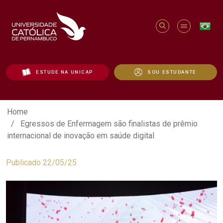
ESTUDE NA UNICAP
SOU ESTUDANTE
Egressos de Enfermagem são finalistas d
Home
Egressos de Enfermagem são finalistas de prêmio
internacional de inovação em saúde digital
Publicado 22/05/25