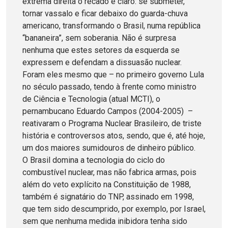
extrema direita o recado é claro: se submeter,
tornar vassalo e ficar debaixo do guarda-chuva
americano, transformando o Brasil, numa república
“bananeira”, sem soberania. Não é surpresa
nenhuma que estes setores da esquerda se
expressem e defendam a dissuasão nuclear.
Foram eles mesmo que – no primeiro governo Lula
no século passado, tendo à frente como ministro
de Ciência e Tecnologia (atual MCTI), o
pernambucano Eduardo Campos (2004-2005) –
reativaram o Programa Nuclear Brasileiro, de triste
história e controversos atos, sendo, que é, até hoje,
um dos maiores sumidouros de dinheiro público.
O Brasil domina a tecnologia do ciclo do
combustível nuclear, mas não fabrica armas, pois
além do veto explícito na Constituição de 1988,
também é signatário do TNP, assinado em 1998,
que tem sido descumprido, por exemplo, por Israel,
sem que nenhuma medida inibidora tenha sido