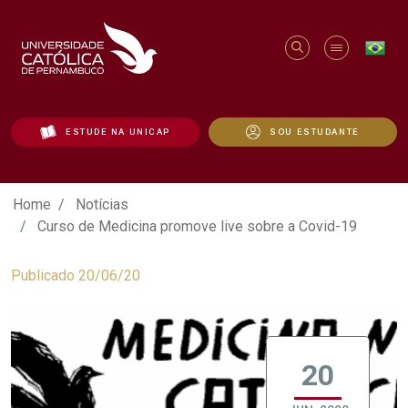
ESTUDE NA UNICAP
SOU ESTUDANTE
Curso de Medicina promove live sobre a
Home
Notícias
Curso de Medicina promove live sobre a Covid-19
Publicado 20/06/20
20