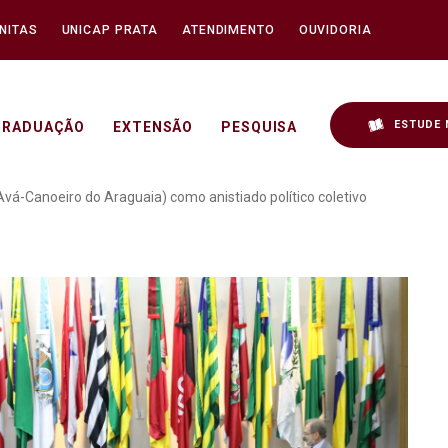
NITAS
UNICAP PRATA
ATENDIMENTO
OUVIDORIA
ESTUDE 
GRADUAÇÃO
EXTENSÃO
PESQUISA
a reconhece o povo Ãwa (
á-Canoeiro do Araguaia) como anistiado político coletivo