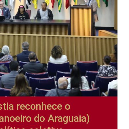
tia reconhece o
noeiro do Araguaia)