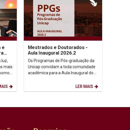
a e
Mestrados e Doutorados -
ra
Aula Inaugural 2026.2
 luz,
Os Programas de Pós-graduação da
as mais
Unicap convidam a toda comunidade
 somos,
acadêmica para a Aula Inaugural do
etação
semestre de 2026.2. Dia: 10/08/2026.
Horário: 14h. ...
MAIS
LER MAIS