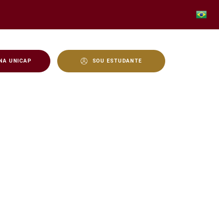
NA UNICAP
SOU ESTUDANTE
Avá-Canoeiro do Araguaia