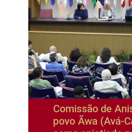
Comissão de Anis
povo Ãwa (Avá-Ca