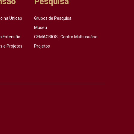
nsão
Pesquisa
o na Unicap
Grupos de Pesquisa
Museu
a Extensão
CEMACBIOS | Centro Multiusuário
 e Projetos
Projetos