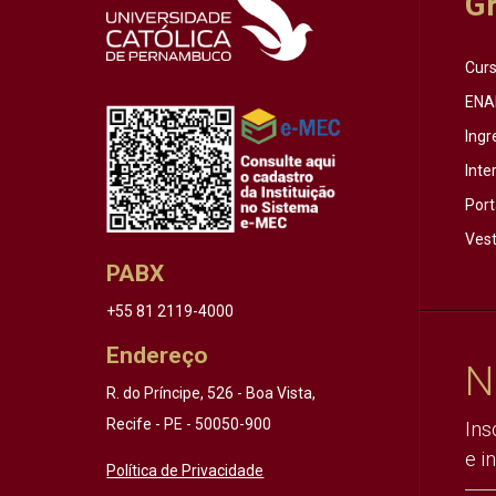
G
Cur
ENA
Ingr
Inte
Port
Vest
PABX
+55 81 2119-4000
Endereço
N
R. do Príncipe, 526 - Boa Vista,
Recife - PE - 50050-900
Ins
e i
Política de Privacidade