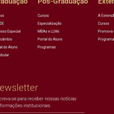
raduação
Pós-Graduação
Exte
sos
Cursos
A Extensã
DE
Especialização
Cursos
esso Especial
MBAs e LLMs
Promova 
rcâmbio
Portal do Aluno
Programas
al do Aluno
Programas
ibular
ewsletter
creva-se para receber nossas notícias
nformações institucionais.