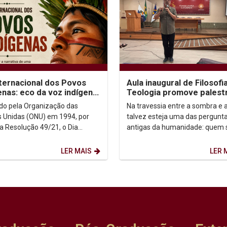
nternacional dos Povos
Aula inaugural de Filosofi
enas: eco da voz indígena
Teologia promove palest
ntexto urbano
sobre autoconhecimento
uído pela Organização das
Na travessia entre a sombra e a
 Unidas (ONU) em 1994, por
talvez esteja uma das pergunt
a Resolução 49/21, o Dia
antigas da humanidade: quem
acional dos Povos Indígenas (9
afinal? Foi a partir dessa inqui
sto) firma-se como...
que o...
LER MAIS
LER 