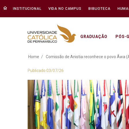
INSTITUCIONAL
VIDA NO CAMPUS
BIBLIOTECA
HUMA
GRADUAÇÃO
PÓS-
Comissão de Anisti
Home
Comissão de Anistia reconhece o povo Ãwa (Av
Publicado 03/07/26