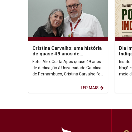
Cristina Carvalho: uma história
Dia i
de quase 49 anos de
Indíg
dedicação à Unicap
no co
Foto: Alex Costa Após quase 49 anos
Instit
de dedicação à Universidade Católica
Nações
de Pernambuco, Cristina Carvalho foi
meio d
homenageada em uma despedida
Intern
marcada pela...
de ago
LER MAIS