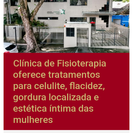
Clínica de Fisioterapia
oferece tratamentos
para celulite, flacidez,
gordura localizada e
estética íntima das
mulheres