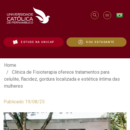
ESTUDE NA UNICAP
SOU ESTUDANTE
Clínica de Fisioterapia oferece tratament
Home
Clínica de Fisioterapia oferece tratamentos para
celulite, flacidez, gordura localizada e estética íntima das
mulheres
Publicado 19/08/25