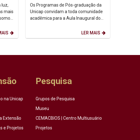
 luz,
Os Programas de Pós-graduação da
as mais
Unicap convidam a toda comunidade
 somos,
acadêmica para a Aula Inaugural do
etação
semestre de 2026.2. Dia: 10/08/2026.
Horário: 14h. ...
MAIS
LER MAIS
nsão
Pesquisa
o na Unicap
Grupos de Pesquisa
Museu
a Extensão
CEMACBIOS | Centro Multiusuário
 e Projetos
Projetos