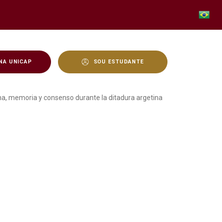
NA UNICAP
SOU ESTUDANTE
 y consenso durante la d
ana, memoria y consenso durante la ditadura argetina