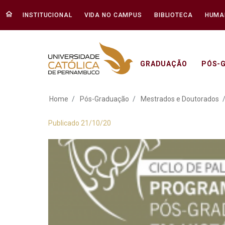
INSTITUCIONAL
VIDA NO CAMPUS
BIBLIOTECA
HUMA
GRADUAÇÃO
PÓS-
Ciclo de Palestras 
Home
Pós-Graduação
Mestrados e Doutorados
Publicado 21/10/20