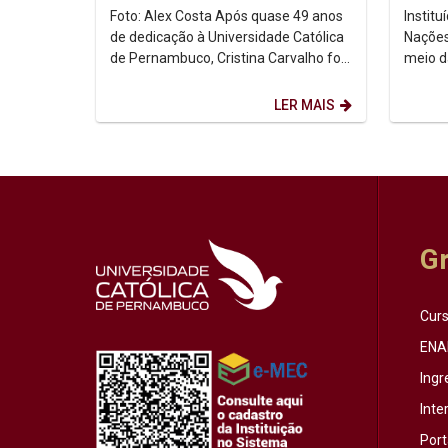
dedicação à Unicap
no co
Foto: Alex Costa Após quase 49 anos
Instit
de dedicação à Universidade Católica
Nações
de Pernambuco, Cristina Carvalho foi
meio d
homenageada em uma despedida
Intern
marcada pela...
de ago
LER MAIS
G
Cur
ENA
Ingr
Inte
Port