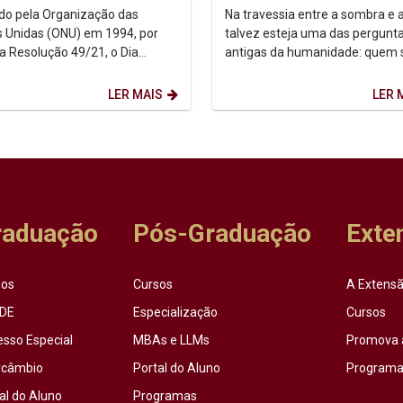
ntexto urbano
sobre autoconhecimento
uído pela Organização das
Na travessia entre a sombra e a
 Unidas (ONU) em 1994, por
talvez esteja uma das pergunt
a Resolução 49/21, o Dia
antigas da humanidade: quem
acional dos Povos Indígenas (9
afinal? Foi a partir dessa inqui
sto) firma-se como...
que o...
LER MAIS
LER 
raduação
Pós-Graduação
Exte
sos
Cursos
A Extensã
DE
Especialização
Cursos
esso Especial
MBAs e LLMs
Promova 
rcâmbio
Portal do Aluno
Programas
al do Aluno
Programas