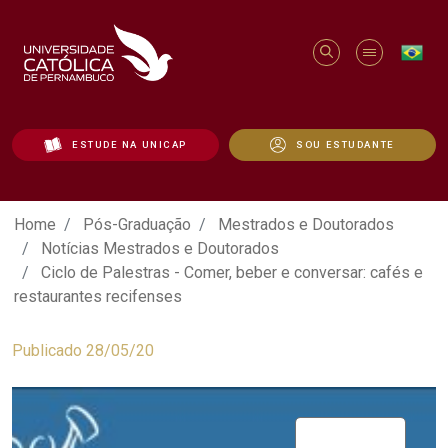
ESTUDE NA UNICAP
SOU ESTUDANTE
Ciclo de Palestras - Comer, beber e conv
Home
Pós-Graduação
Mestrados e Doutorados
Notícias Mestrados e Doutorados
Ciclo de Palestras - Comer, beber e conversar: cafés e
restaurantes recifenses
Publicado 28/05/20