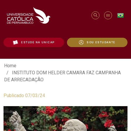
ESTUDE NA UNICAP
SOU ESTUDANTE
INSTITUTO DOM HELDER CAMARA FAZ
Home
INSTITUTO DOM HELDER CAMARA FAZ CAMPANHA
DE ARRECADAÇÃO
Publicado 07/03/24