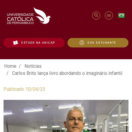
ESTUDE NA UNICAP
SOU ESTUDANTE
Carlos Brito lança livro abordando o imag
Home
Notícias
Carlos Brito lança livro abordando o imaginário infantil
Publicado 10/04/23