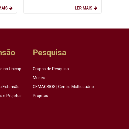
transformación social....
MAIS
LER MAIS
nsão
Pesquisa
o na Unicap
Grupos de Pesquisa
Museu
a Extensão
CEMACBIOS | Centro Multiusuário
 e Projetos
Projetos