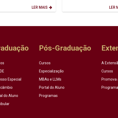
 Foi a partir dessa inquietação
semestre de 2026.2. Dia: 10/08/2026.
.
Horário: 14h. ...
LER MAIS
LER 
raduação
Pós-Graduação
Exte
sos
Cursos
A Extensã
DE
Especialização
Cursos
esso Especial
MBAs e LLMs
Promova 
rcâmbio
Portal do Aluno
Programas
al do Aluno
Programas
ibular