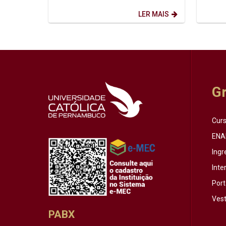
Internacional dos Povos Indígenas (9
afinal?
de agosto) firma-se como...
que o..
LER MAIS
G
Cur
ENA
Ingr
Inte
Port
Vest
PABX