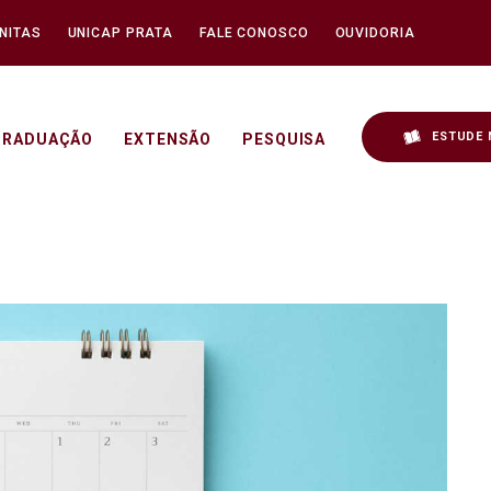
NITAS
UNICAP PRATA
FALE CONOSCO
OUVIDORIA
ESTUDE 
GRADUAÇÃO
EXTENSÃO
PESQUISA
as 2025.2 - Unicap