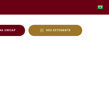
NA UNICAP
SOU ESTUDANTE
om inscrições abertas - 