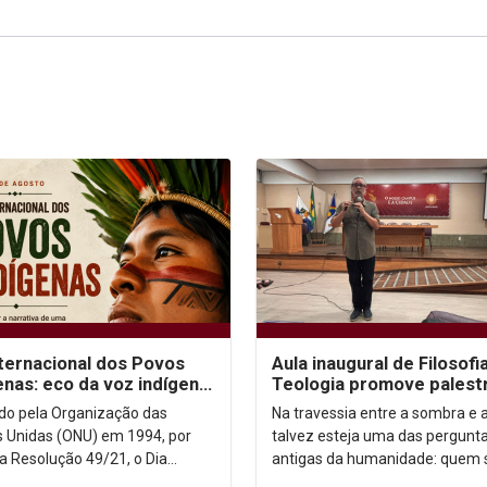
nternacional dos Povos
Aula inaugural de Filosofi
enas: eco da voz indígena
Teologia promove palest
ntexto urbano
sobre autoconhecimento
uído pela Organização das
Na travessia entre a sombra e a
 Unidas (ONU) em 1994, por
talvez esteja uma das pergunt
a Resolução 49/21, o Dia
antigas da humanidade: quem
acional dos Povos Indígenas (9
afinal? Foi a partir dessa inqui