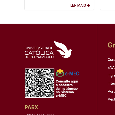
marcada pela...
de ago
LER MAIS
G
Cur
ENA
Ingr
Inte
Port
Vest
PABX