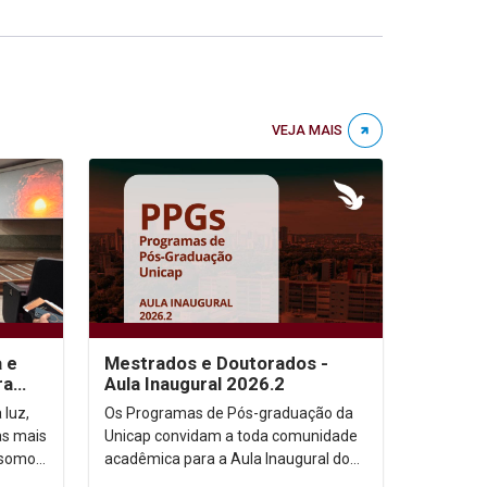
VEJA MAIS
a e
Mestrados e Doutorados -
ra
Aula Inaugural 2026.2
 luz,
Os Programas de Pós-graduação da
as mais
Unicap convidam a toda comunidade
 somos,
acadêmica para a Aula Inaugural do
etação
semestre de 2026.2. Dia: 10/08/2026.