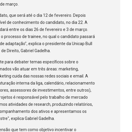
8 de março.
dato, que será até o dia 12 de fevereiro. Depois
ível de conhecimento do candidato, no dia 22. A
 dará entre os dias 26 de fevereiro e 3 de março.
á o processo de trainee, no qual o candidato passará
 de adaptação", explica o presidente da Unicap Bull
de Direito, Gabriel Gadelha.
e para debater temas específicos sobre o
nados vão atuar em três áreas: marketing,
rketing cuida das nossas redes sociais e email. A
uturação interna da liga, calendário, relacionamento
ores, assessores de investimentos, entre outros),
rojetos é responsável pelo trabalho de mercado
mos atividades de research, produzindo relatórios,
acompanhamento dos ativos e apresentamos os
tre", explica Gabriel Gadelha.
tensão que tem como objetivo incentivar o