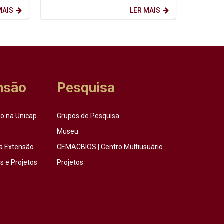
Horário: 14h. ...
MAIS
LER MAIS
nsão
Pesquisa
o na Unicap
Grupos de Pesquisa
Museu
a Extensão
CEMACBIOS | Centro Multiusuário
 e Projetos
Projetos