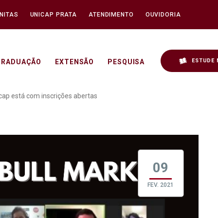
NITAS
UNICAP PRATA
ATENDIMENTO
OUVIDORIA
ESTUDE 
GRADUAÇÃO
EXTENSÃO
PESQUISA
nanceiro da Unicap está c
cap está com inscrições abertas
09
FEV. 2021