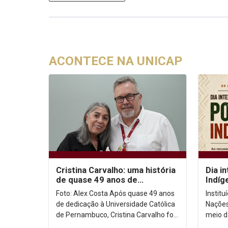
ACONTECE NA UNICAP
Cristina Carvalho: uma história
Dia i
de quase 49 anos de
Indíg
dedicação à Unicap
no co
Foto: Alex Costa Após quase 49 anos
Instit
de dedicação à Universidade Católica
Nações
de Pernambuco, Cristina Carvalho foi
meio d
homenageada em uma despedida
Intern