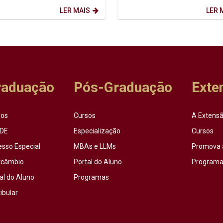
sto) firma-se como...
que o...
LER MAIS
LER 
raduação
Pós-Graduação
Exte
sos
Cursos
A Extensã
DE
Especialização
Cursos
esso Especial
MBAs e LLMs
Promova 
rcâmbio
Portal do Aluno
Programas
al do Aluno
Programas
ibular