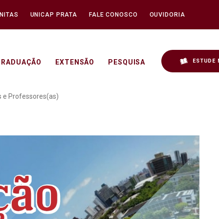
NITAS
UNICAP PRATA
FALE CONOSCO
OUVIDORIA
ESTUDE 
GRADUAÇÃO
EXTENSÃO
PESQUISA
onal: Estudantes e Profes
s e Professores(as)