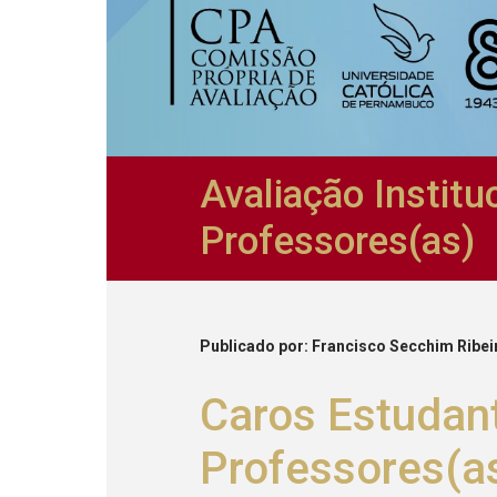
Avaliação Institu
Professores(as)
Publicado
por
: Francisco Secchim Ribei
Caros Estudan
Professores(a