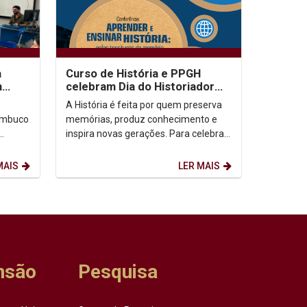
a
Curso de História e PPGH
m
celebram Dia do Historiador
o
com conferência na aula
A História é feita por quem preserva
inaugural do semestre
nambuco
memórias, produz conhecimento e
inspira novas gerações. Para celebrar
m
o Dia do Historiador e da Historiadora,
.
o...
MAIS
LER MAIS
nsão
Pesquisa