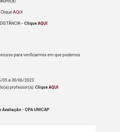
 aluno(a).
 Clique
AQUI
 DISTÂNCIA
- Clique
AQUI
e recurso para verificarmos em que podemos
.
15/05 a 30/06/2023.
elo(a) professor(a).
Clique
AQUI
ação - CPA UNICAP