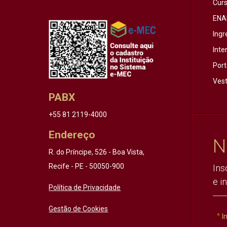
Cur
ENA
Ingr
Inte
Port
Vest
PABX
+55 81 2119-4000
Endereço
N
R. do Príncipe, 526 - Boa Vista,
Recife - PE - 50050-900
Ins
e i
Política de Privacidade
Gestão de Cookies
I