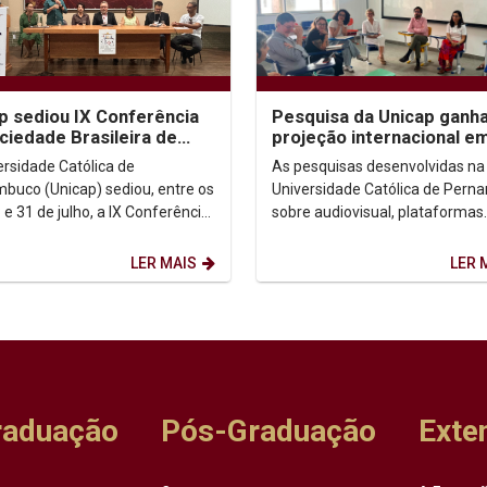
p sediou IX Conferência
Pesquisa da Unicap ganh
ciedade Brasileira de
projeção internacional e
fia Analítica
congressos no Brasil e n
ersidade Católica de
As pesquisas desenvolvidas na
México
buco (Unicap) sediou, entre os
Universidade Católica de Per
 e 31 de julho, a IX Conferência
sobre audiovisual, plataformas
edade Brasileira de Filosofia
digitais e democracia ganhara
a...
destaque em dois importantes..
LER MAIS
LER 
raduação
Pós-Graduação
Exte