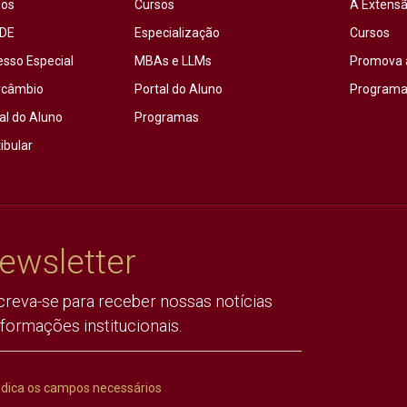
sos
Cursos
A Extensã
DE
Especialização
Cursos
esso Especial
MBAs e LLMs
Promova 
rcâmbio
Portal do Aluno
Programas
al do Aluno
Programas
ibular
ewsletter
creva-se para receber nossas notícias
nformações institucionais.
ndica os campos necessários