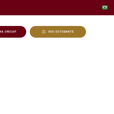
NA UNICAP
SOU ESTUDANTE
sores(as) - Unicap