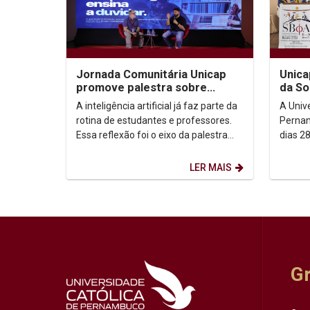
Jornada Comunitária Unicap
Unica
promove palestra sobre
da So
aprendizagem com uso de IA
Filoso
A inteligência artificial já faz parte da
A Univ
rotina de estudantes e professores.
Pernam
Essa reflexão foi o eixo da palestra
dias 28
“IA: todo mundo usa. Quase ninguém
da Soci
ensina...
Analític
LER MAIS
G