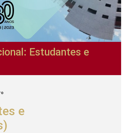
cional: Estudantes e
ro
tes e
s)