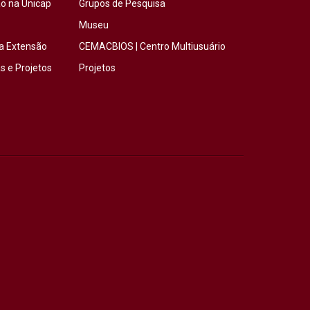
o na Unicap
Grupos de Pesquisa
Museu
a Extensão
CEMACBIOS | Centro Multiusuário
 e Projetos
Projetos