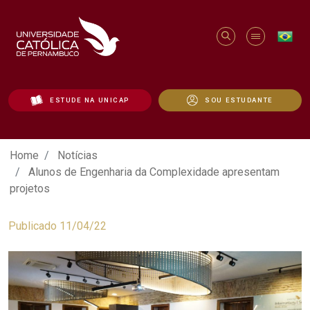
ESTUDE NA UNICAP
SOU ESTUDANTE
Alunos de Engenharia da Complexidade 
Home
Notícias
Alunos de Engenharia da Complexidade apresentam
projetos
Publicado 11/04/22