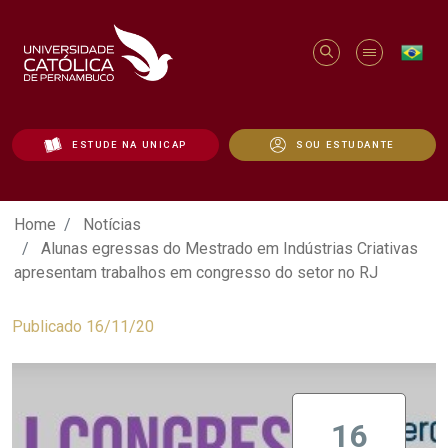
ESTUDE NA UNICAP
SOU ESTUDANTE
Alunas egressas do Mestrado em Indústr
Home
Notícias
Alunas egressas do Mestrado em Indústrias Criativas
apresentam trabalhos em congresso do setor no RJ
Publicado 16/11/20
16